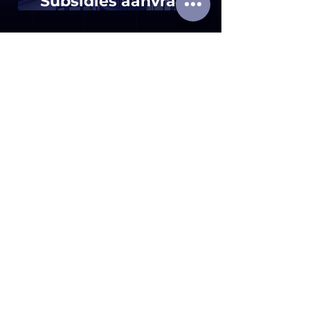
Subsidies aanvragen
voor first responders
Empowering
First
Reponders
Wij bij Futurised Consultancy
bouwen op praktijkervaring binnen
het veiligheidsdomein. We kennen
de uitdagingen van hulpverleners
en begrijpen wat nodig is om hen
écht te ondersteunen. Door
mensen, processen en technologie
met elkaar te verbinden, maken
we innovatie toepasbaar in de
dagelijkse operatie. Zo versterken